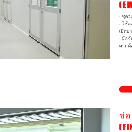
(E
- ชุด
- โช๊
เปิดบา
- มือจ
ตามต้อ
ดูเพิ่
ช่
(FI