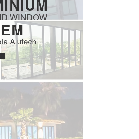
INIUM
ND WINDOW
TEM
ia Alutech