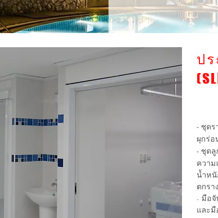
ปร
(S
- ชุด
ผุกร่
- ชุดล
ความแ
น้ำหนั
ตกรา
- มือ
และมื