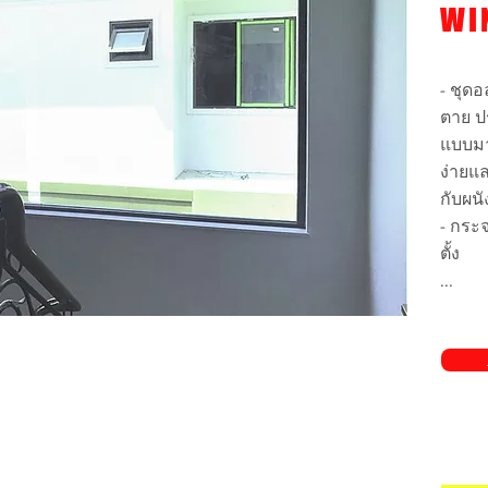
WI
- ชุดอ
ตาย ปร
แบบม
ง่ายแล
กับผนั
- กระจ
ตั้ง
...