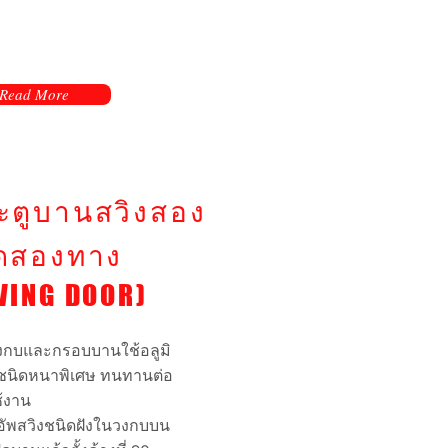
Read More
มเติม
ะตูบานสวิงสอง
ิดสองทาง
WING DOOR)
วงกบและกรอบบานใช้อลูมิ
 ชนิดหนาพิเศษ ทนทานต่อ
้งาน
คอัพสวิงชนิดฝังในวงกบบน