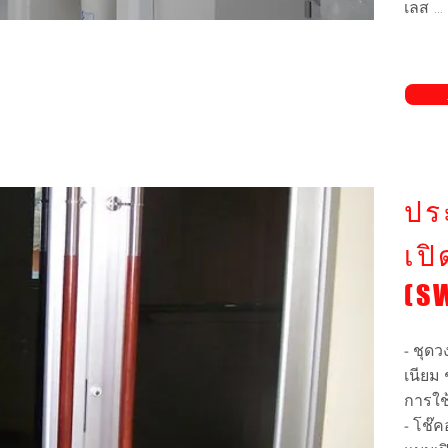
เลส ...
ดูเพิ่
ปร
เป
(S
- ชุด
เนียม
การใช
- โช๊