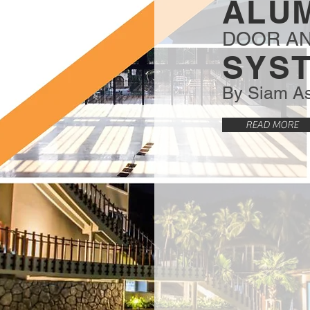
ALUM
DOOR A
SYS
By Siam As
READ MORE