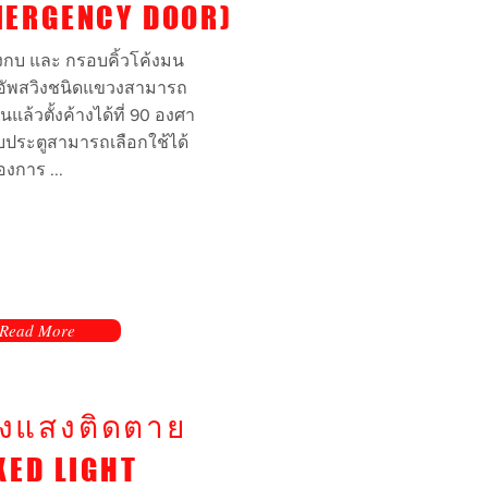
MERGENCY DOOR)
วงกบ และ กรอบคิ้วโค้งมน
คอัพสวิงชนิดแขวงสามารถ
นแล้วตั้งค้างได้ที่ 90 องศา
ับประตูสามารถเลือกใช้ได้
งการ ...
Read More
มเติม
องแสงติดตาย
XED LIGHT