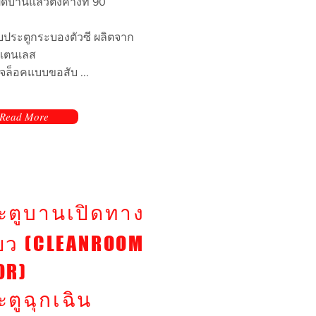
ดบานแล้วตั้งค้างที่ 90
ับประตูกระบองตัวซี ผลิตจาก
สแตนเลส
แจล็อคแบบขอสับ ...
Read More
มเติม
ะตูบานเปิดทาง
ียว (CLEANROOM
OR)
ะตูฉุกเฉิน