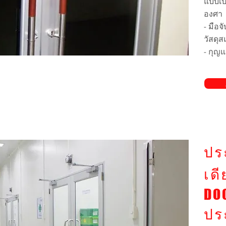
แบบเปิ
องศา
- มือจ
วัสดุ
- กุญ
ดูเพิ่
ปร
เด
DO
ปร